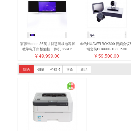
皓丽/Horion 86英寸智慧黑板电容屏
华为HUAWEI BOX600 视频会议
教学电子白板触控一体机 86KD1
端套装BOX600-1080P-30
camera200摄像机MIC500全向
¥
49,999.00
¥
59,500.00
盘阵列
综合
销量
价格
评论
新品