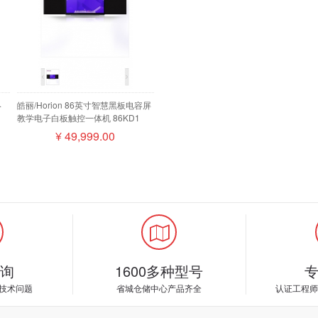
终
皓丽/Horion 86英寸智慧黑板电容屏
教学电子白板触控一体机 86KD1
麦磁
¥
49,999.00
询
1600多种型号
技术问题
省城仓储中心产品齐全
认证工程师