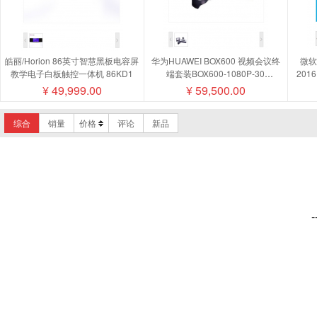
皓丽/Horion 86英寸智慧黑板电容屏
华为HUAWEI BOX600 视频会议终
微软/
教学电子白板触控一体机 86KD1
端套装BOX600-1080P-30
201
camera200摄像机MIC500全向麦磁
¥
49,999.00
¥
59,500.00
盘阵列
综合
销量
价格
评论
新品