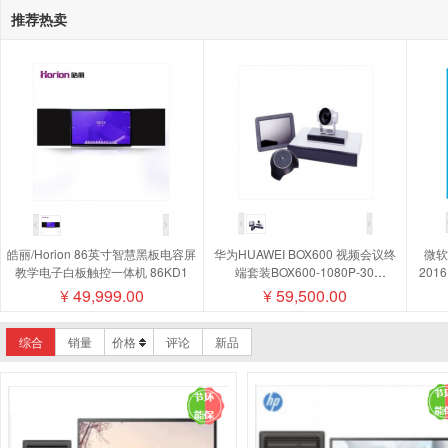
M720T-N020
M43H-B044
M420
D700TC
X5-
推荐热卖
品牌-深信服
品牌-华为/huawei
品
M450-A108
M450-A245(C)
M428-A335
M43H-B
ThinkCentre M750e-D012
M750T
启天M450-A094(
品牌-长城
品牌-神州鲲泰
品牌
确
ThinkCentre M730t-D278
M750e
M750e-D012
Pro SFF 280 G9 Desktop PC
Desktop Pro G6 MT
2
TD120A2
台式计算机 长城/GreatWall 世恒TD120A2 飞
启天M455-N000
长城TD120A2
启天M420
W515
皓丽/Horion 86英寸智慧黑板电容屏
华为HUAWEI BOX600 视频会议终
微软/
教学电子白板触控一体机 86KD1
端套装BOX600-1080P-30
201
aDesk-STD-200H-s
开天M90h G1t
M650-A234
camera200摄像机MIC500全向麦磁
¥
49,999.00
¥
59,500.00
盘阵列
确
综合
销量
价格
评论
新品