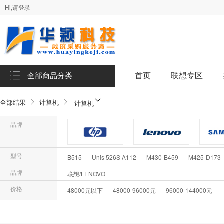
Hi,请登录
首页
联想专区
全部商品分类
全部结果
计算机
计算机
品牌
品牌-惠普/HP
品牌-联想/Lenovo
型号
B515
Unis 526S A112
M430-B459
M425-D173
品牌
联想/LENOVO
M420-D058(C)
M430
M420-D179
启天M430-B00
品牌-华硕
品牌-紫光
品
价格
48000元以下
48000-96000元
96000-144000元
确
M430-B016
A730-D010
M428
M540-A719
M
品牌-微软/Microsoft
品牌-科大讯飞/iFLYTEK
世恒TD120A2
B428-A026
M630Z
启天M437-A4