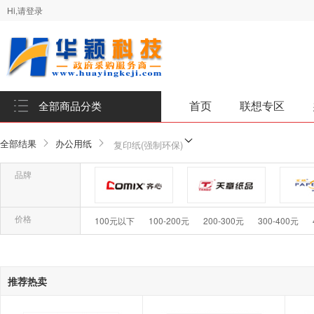
Hi,请登录
首页
联想专区
全部商品分类
全部结果
办公用纸
复印纸(强制环保)
品牌
品牌-齐心/Comix
品牌-天章
品
价格
100元以下
100-200元
200-300元
300-400元
品牌-百旺
品牌-晨鸣
品牌-
推荐热卖
品牌-特顺/TESHUN
品牌- 亚太森博