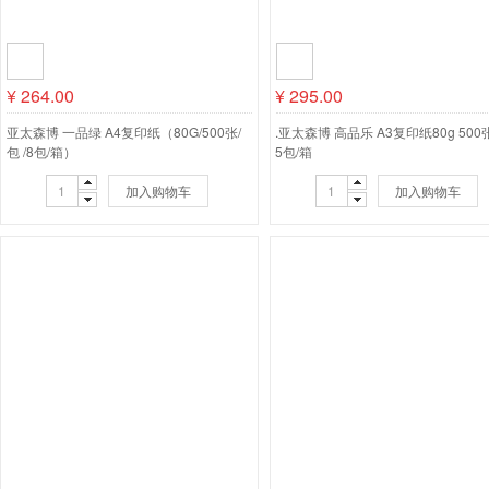
¥
264.00
¥
295.00
亚太森博 一品绿 A4复印纸（80G/500张/
.亚太森博 高品乐 A3复印纸80g 500
包 /8包/箱）
5包/箱
加入购物车
加入购物车