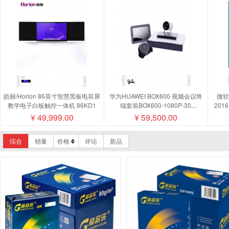
品牌-岳阳楼
品牌-金太阳
品
品牌-众森
品牌-UPM
品牌
确
皓丽/Horion 86英寸智慧黑板电容屏
华为HUAWEI BOX600 视频会议终
微软/
教学电子白板触控一体机 86KD1
端套装BOX600-1080P-30
201
camera200摄像机MIC500全向麦磁
¥
49,999.00
¥
59,500.00
盘阵列
综合
销量
价格
评论
新品