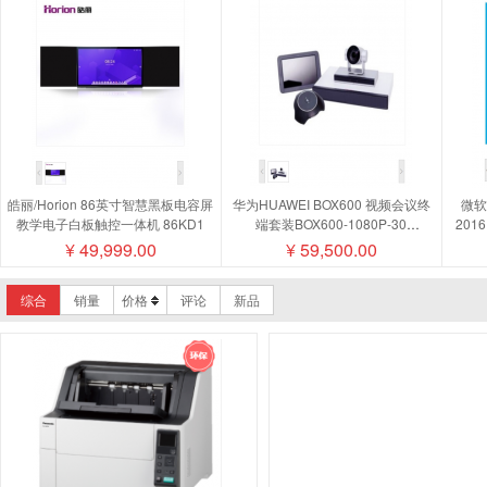
皓丽/Horion 86英寸智慧黑板电容屏
华为HUAWEI BOX600 视频会议终
微软/
教学电子白板触控一体机 86KD1
端套装BOX600-1080P-30
201
camera200摄像机MIC500全向麦磁
¥
49,999.00
¥
59,500.00
盘阵列
综合
销量
价格
评论
新品