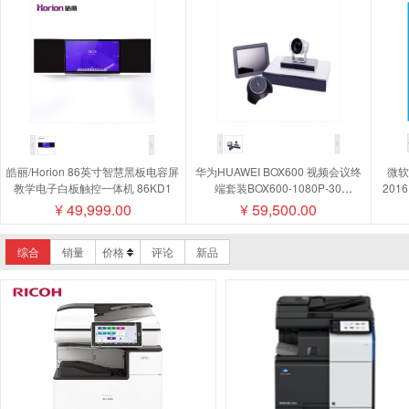
品牌-日电NEC
品牌- 汉光
确
皓丽/Horion 86英寸智慧黑板电容屏
华为HUAWEI BOX600 视频会议终
微软/
教学电子白板触控一体机 86KD1
端套装BOX600-1080P-30
201
camera200摄像机MIC500全向麦磁
¥
49,999.00
¥
59,500.00
盘阵列
综合
销量
价格
评论
新品