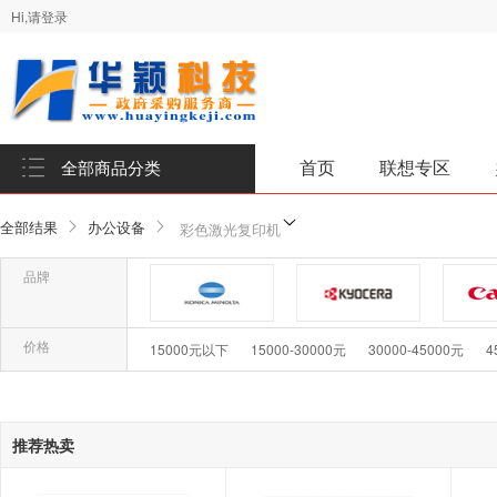
Hi,请登录
首页
联想专区
全部商品分类
全部结果
办公设备
彩色激光复印机
品牌
品牌-柯尼卡美能达
品牌-京瓷KYOCERA
价格
15000元以下
15000-30000元
30000-45000元
4
品牌-夏普/SHARP
品牌-理光Ricoh
推荐热卖
品牌-震旦(AURORA)
品牌-富士施乐/Fuji Xerox