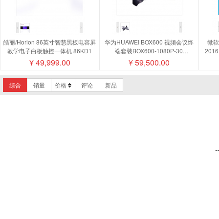
皓丽/Horion 86英寸智慧黑板电容屏
华为HUAWEI BOX600 视频会议终
微软/
教学电子白板触控一体机 86KD1
端套装BOX600-1080P-30
201
camera200摄像机MIC500全向麦磁
¥
49,999.00
¥
59,500.00
盘阵列
综合
销量
价格
评论
新品