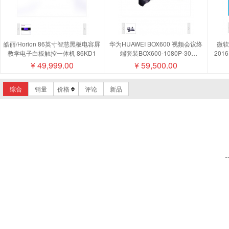
皓丽/Horion 86英寸智慧黑板电容屏
华为HUAWEI BOX600 视频会议终
微软/
教学电子白板触控一体机 86KD1
端套装BOX600-1080P-30
201
camera200摄像机MIC500全向麦磁
¥
49,999.00
¥
59,500.00
盘阵列
综合
销量
价格
评论
新品