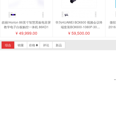
皓丽/Horion 86英寸智慧黑板电容屏
华为HUAWEI BOX600 视频会议终
微软/
教学电子白板触控一体机 86KD1
端套装BOX600-1080P-30
201
camera200摄像机MIC500全向麦磁
¥
49,999.00
¥
59,500.00
盘阵列
综合
销量
价格
评论
新品