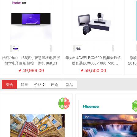
皓丽/Horion 86英寸智慧黑板电容屏
华为HUAWEI BOX600 视频会议终
微软/
教学电子白板触控一体机 86KD1
端套装BOX600-1080P-30
201
camera200摄像机MIC500全向麦磁
¥
49,999.00
¥
59,500.00
盘阵列
综合
销量
价格
评论
新品