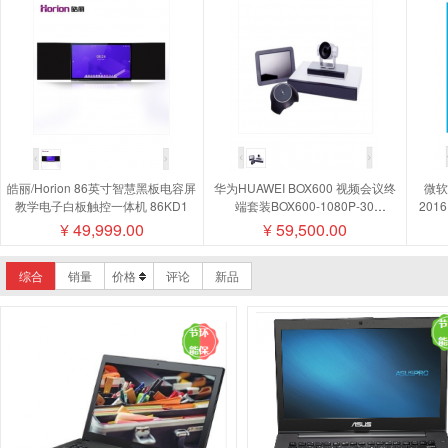
皓丽/Horion 86英寸智慧黑板电容屏
华为HUAWEI BOX600 视频会议终
微软/
教学电子白板触控一体机 86KD1
端套装BOX600-1080P-30
201
camera200摄像机MIC500全向麦磁
¥
49,999.00
¥
59,500.00
盘阵列
综合
销量
价格
评论
新品