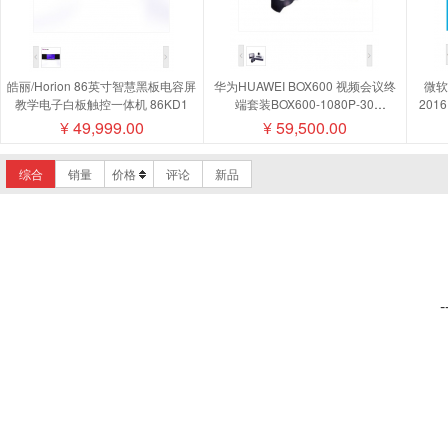
皓丽/Horion 86英寸智慧黑板电容屏
华为HUAWEI BOX600 视频会议终
微软/
教学电子白板触控一体机 86KD1
端套装BOX600-1080P-30
201
camera200摄像机MIC500全向麦磁
¥
49,999.00
¥
59,500.00
盘阵列
综合
销量
价格
评论
新品