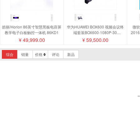
皓丽/Horion 86英寸智慧黑板电容屏
华为HUAWEI BOX600 视频会议终
微软/
教学电子白板触控一体机 86KD1
端套装BOX600-1080P-30
201
camera200摄像机MIC500全向麦磁
¥
49,999.00
¥
59,500.00
盘阵列
综合
销量
价格
评论
新品