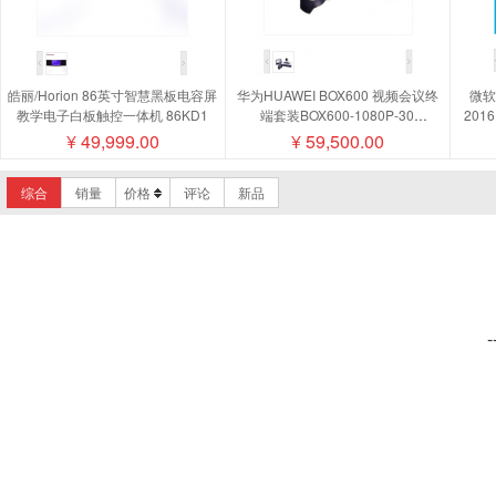
皓丽/Horion 86英寸智慧黑板电容屏
华为HUAWEI BOX600 视频会议终
微软/
教学电子白板触控一体机 86KD1
端套装BOX600-1080P-30
201
camera200摄像机MIC500全向麦磁
¥
49,999.00
¥
59,500.00
盘阵列
综合
销量
价格
评论
新品