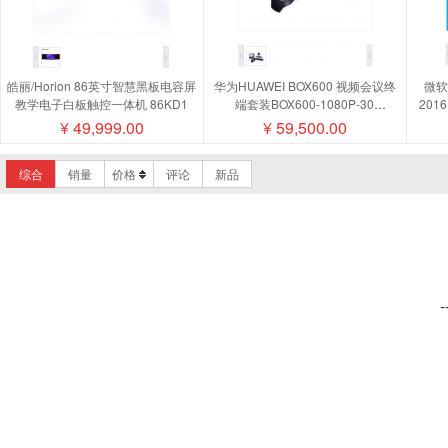
皓丽/Horion 86英寸智慧黑板电容屏
华为HUAWEI BOX600 视频会议终
微软/
教学电子白板触控一体机 86KD1
端套装BOX600-1080P-30
201
camera200摄像机MIC500全向麦磁
¥
49,999.00
¥
59,500.00
盘阵列
综合
销量
价格
评论
新品