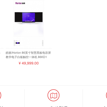
终
皓丽/Horion 86英寸智慧黑板电容屏
教学电子白板触控一体机 86KD1
麦磁
¥
49,999.00