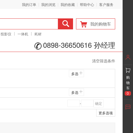
我的订单
我的浏览
我的收藏
帮助中心
客户服务
我的购物车
投影仪
一体机
耗材
0898-36650616 孙经理
清空筛选条件
多选
购
物
车
多选
0
-
更多选项