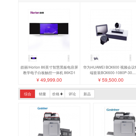
皓丽/Horion 86英寸智慧黑板电容屏
华为HUAWEI BOX600 视频会议
教学电子白板触控一体机 86KD1
端套装BOX600-1080P-30
camera200摄像机MIC500全向
¥
49,999.00
¥
59,500.00
盘阵列
综合
销量
价格
评论
新品