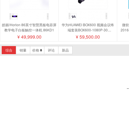
皓丽/Horion 86英寸智慧黑板电容屏
华为HUAWEI BOX600 视频会议终
微软/
教学电子白板触控一体机 86KD1
端套装BOX600-1080P-30
201
camera200摄像机MIC500全向麦磁
¥
49,999.00
¥
59,500.00
盘阵列
综合
销量
价格
评论
新品