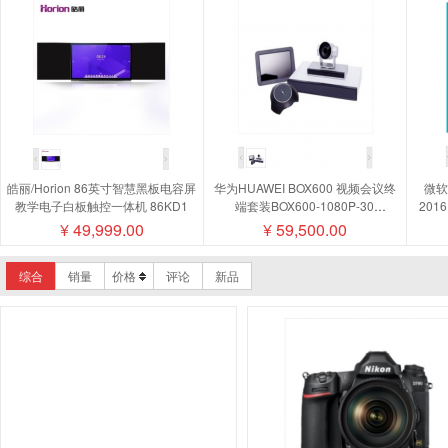
皓丽/Horion 86英寸智慧黑板电容屏
华为HUAWEI BOX600 视频会议终
微软/
教学电子白板触控一体机 86KD1
端套装BOX600-1080P-30
201
camera200摄像机MIC500全向麦磁
¥
49,999.00
¥
59,500.00
盘阵列
综合
销量
价格
评论
新品