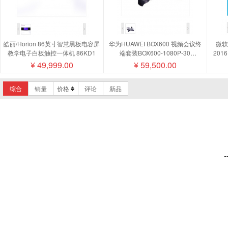
皓丽/Horion 86英寸智慧黑板电容屏
华为HUAWEI BOX600 视频会议终
微软/
教学电子白板触控一体机 86KD1
端套装BOX600-1080P-30
201
camera200摄像机MIC500全向麦磁
¥
49,999.00
¥
59,500.00
盘阵列
综合
销量
价格
评论
新品