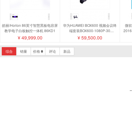
皓丽/Horion 86英寸智慧黑板电容屏
华为HUAWEI BOX600 视频会议终
微软/
教学电子白板触控一体机 86KD1
端套装BOX600-1080P-30
201
camera200摄像机MIC500全向麦磁
¥
49,999.00
¥
59,500.00
盘阵列
综合
销量
价格
评论
新品