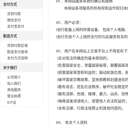
Ø
1
．本网站服务条款的确认和接纳
支付方式
本网站各项服务的所有权和运作权归本
货到付款
微信支付
Ø
2
．用户必须：
支付宝支付
l
自行配备上网的所需设备，
包括个人电脑
配送方式
l
自行负担个人上网所支付的与此服务有关的
货到付款区域
Ø
3
．用户在本网站上交易平台上不得发布下
配送支付查询
支付方式说明
l
反对宪法所确定的基本原则的；
l
危害国家安全，泄露国家秘密，颠覆国家
关于我们
l
损害国家荣誉和利益的；
煽动民族仇恨、
公司简介
l
破坏国家宗教政策，宣扬邪教和封建迷信
加入我们
l
散布谣言，扰乱社会秩序，破坏社会稳定
其他服务
l
散布淫秽、色情、赌博、暴力、凶杀、恐
营业执照
l
侮辱或者诽谤他人，侵害他人合法权益的
ICP证
l
含有法律、行政法规禁止的其他内容的。
Ø
4
．
有关个人资料