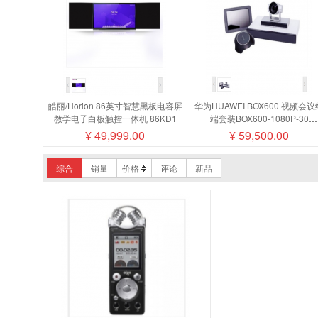
皓丽/Horion 86英寸智慧黑板电容屏
华为HUAWEI BOX600 视频会议
教学电子白板触控一体机 86KD1
端套装BOX600-1080P-30
camera200摄像机MIC500全向
¥
49,999.00
¥
59,500.00
盘阵列
综合
销量
价格
评论
新品