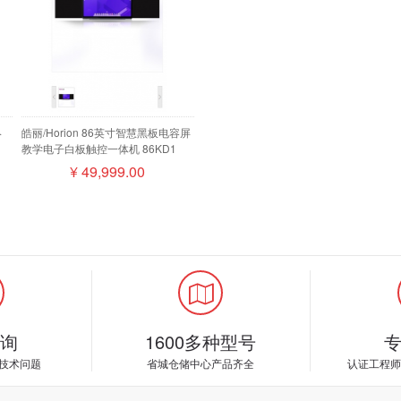
终
皓丽/Horion 86英寸智慧黑板电容屏
教学电子白板触控一体机 86KD1
麦磁
¥
49,999.00
询
1600多种型号
技术问题
省城仓储中心产品齐全
认证工程师